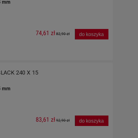
15 mm
74,61 zł
do koszyka
82,90 zł
LACK 240 X 15
15 mm
83,61 zł
do koszyka
92,90 zł