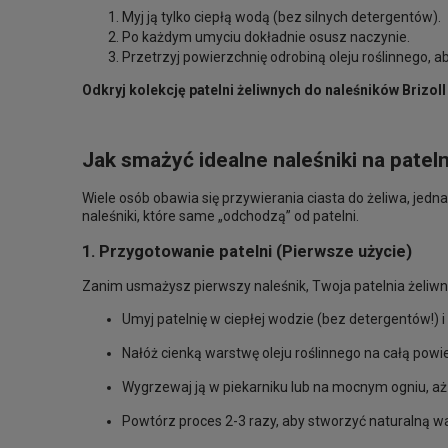
Myj ją tylko ciepłą wodą (bez silnych detergentów).
Po każdym umyciu dokładnie osusz naczynie.
Przetrzyj powierzchnię odrobiną oleju roślinnego,
Odkryj kolekcję patelni żeliwnych do naleśników Brizoll
Jak smażyć idealne naleśniki na patelni
Wiele osób obawia się przywierania ciasta do żeliwa, jed
naleśniki, które same „odchodzą” od patelni.
1. Przygotowanie patelni (Pierwsze użycie)
Zanim usmażysz pierwszy naleśnik, Twoja patelnia żeliwna
Umyj patelnię w ciepłej wodzie (bez detergentów!) i
Nałóż cienką warstwę oleju roślinnego na całą powi
Wygrzewaj ją w piekarniku lub na mocnym ogniu, aż 
Powtórz proces 2-3 razy, aby stworzyć naturalną 