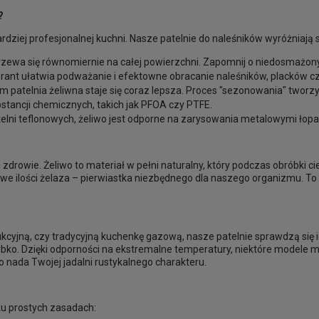
?
ardziej profesjonalnej kuchni. Nasze patelnie do naleśników wyróżniają
zewa się równomiernie na całej powierzchni. Zapomnij o niedosmażon
 rant ułatwia podważanie i efektowne obracanie naleśników, placków c
patelnia żeliwna staje się coraz lepsza. Proces "sezonowania" tworzy 
stancji chemicznych, takich jak PFOA czy PTFE.
elni teflonowych, żeliwo jest odporne na zarysowania metalowymi łopat
 i zdrowie. Żeliwo to materiał w pełni naturalny, który podczas obróbki c
we ilości żelaza – pierwiastka niezbędnego dla naszego organizmu. To
kcyjną, czy tradycyjną kuchenkę gazową, nasze patelnie sprawdzą się 
szybko. Dzięki odporności na ekstremalne temperatury, niektóre model
o nada Twojej jadalni rustykalnego charakteru.
lku prostych zasadach: