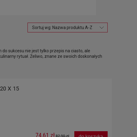
Sortuj wg:
Nazwa produktu A-Z
o sukcesu nie jest tylko przepis na ciasto, ale
ulinarny rytuał. Żeliwo, znane ze swoich doskonałych
20 X 15
74,61 zł
do koszyka
82,90 zł