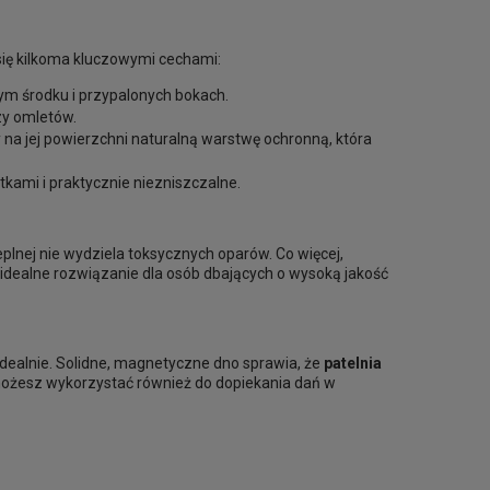
 się kilkoma kluczowymi cechami:
ym środku i przypalonych bokach.
zy omletów.
na jej powierzchni naturalną warstwę ochronną, która
kami i praktycznie niezniszczalne.
ieplnej nie wydziela toksycznych oparów. Co więcej,
 idealne rozwiązanie dla osób dbających o wysoką jakość
idealnie. Solidne, magnetyczne dno sprawia, że
patelnia
e możesz wykorzystać również do dopiekania dań w