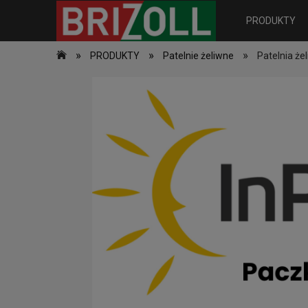
PRODUKTY
»
»
»
PRODUKTY
Patelnie żeliwne
Patelnia ż