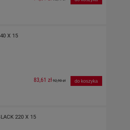
40 X 15
83,61 zł
do koszyka
92,90 zł
LACK 220 X 15