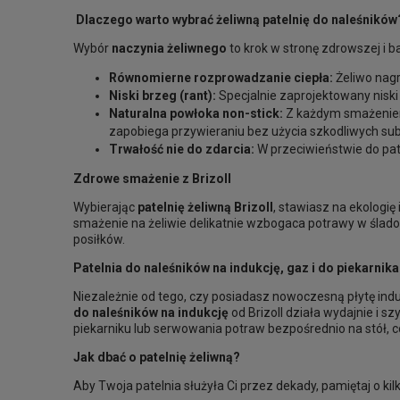
Dlaczego warto wybrać żeliwną patelnię do naleśników
Wybór
naczynia żeliwnego
to krok w stronę zdrowszej i b
Równomierne rozprowadzanie ciepła:
Żeliwo nagr
Niski brzeg (rant):
Specjalnie zaprojektowany niski
Naturalna powłoka non-stick:
Z każdym smażeniem 
zapobiega przywieraniu bez użycia szkodliwych sub
Trwałość nie do zdarcia:
W przeciwieństwie do pat
Zdrowe smażenie z Brizoll
Wybierając
patelnię żeliwną Brizoll
, stawiasz na ekologię
smażenie na żeliwie delikatnie wzbogaca potrawy w ślado
posiłków.
Patelnia do naleśników na indukcję, gaz i do piekarnika
Niezależnie od tego, czy posiadasz nowoczesną płytę indu
do naleśników na indukcję
od Brizoll działa wydajnie i 
piekarniku lub serwowania potraw bezpośrednio na stół, c
Jak dbać o patelnię żeliwną?
Aby Twoja patelnia służyła Ci przez dekady, pamiętaj o ki