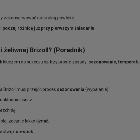
 aby zakonserwować naturalną powłokę.
 i poczuj różnicę już przy pierwszym śniadaniu!
 żeliwnej Brizoll? (Poradnik)
nak kluczem do sukcesu są trzy proste zasady:
sezonowanie, temperatur
 Brizoll musi przejść proces
sezonowania
(wypalania).
 dokładnie osusz.
erzchnię.
olej zacznie lekko dymić.
warstwę
non-stick
.