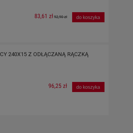
83,61 zł
do koszyka
92,90 zł
ICY 240X15 Z ODŁĄCZANĄ RĄCZKĄ
96,25 zł
do koszyka