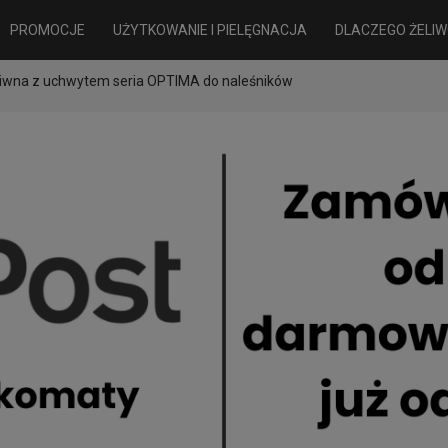
PROMOCJE
UŻYTKOWANIE I PIELĘGNACJA
DLACZEGO ŻELIW
eliwna z uchwytem seria OPTIMA do naleśników