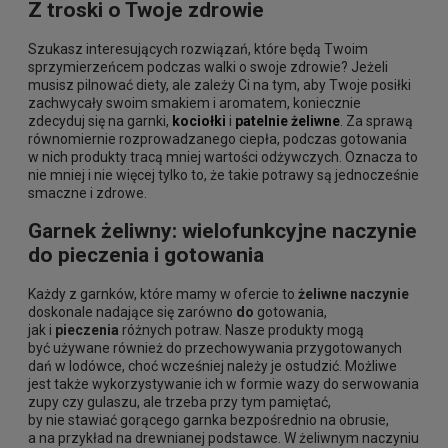
Z troski o Twoje zdrowie
Szukasz interesujących rozwiązań, które będą Twoim
sprzymierzeńcem podczas walki o swoje zdrowie? Jeżeli
musisz pilnować diety, ale zależy Ci na tym, aby Twoje posiłki
zachwycały swoim smakiem i aromatem, koniecznie
zdecyduj się na garnki,
kociołki
i
patelnie żeliwne
. Za sprawą
równomiernie rozprowadzanego ciepła, podczas gotowania
w nich produkty tracą mniej wartości odżywczych. Oznacza to
nie mniej i nie więcej tylko to, że takie potrawy są jednocześnie
smaczne i zdrowe.
Garnek żeliwny: wielofunkcyjne naczynie
do pieczenia i gotowania
Każdy z garnków, które mamy w ofercie to
żeliwne naczynie
doskonale nadające się zarówno
do
gotowania,
jak i
pieczenia
różnych potraw. Nasze produkty mogą
być używane również do przechowywania przygotowanych
dań w lodówce, choć wcześniej należy je ostudzić. Możliwe
jest także wykorzystywanie ich w formie wazy do serwowania
zupy czy gulaszu, ale trzeba przy tym pamiętać,
by nie stawiać gorącego garnka bezpośrednio na obrusie,
a na przykład na drewnianej podstawce. W żeliwnym naczyniu