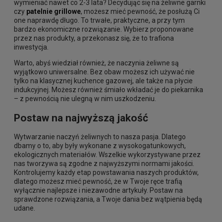
wymieniać nawet co 2-3 lata? Decydując się na żeliwne garnki
czy
patelnie grillowe
, możesz mieć pewność, że posłużą Ci
one naprawdę długo. To trwałe, praktyczne, a przy tym
bardzo ekonomiczne rozwiązanie. Wybierz proponowane
przez nas produkty, a przekonasz się, że to trafiona
inwestycja.
Warto, abyś wiedział również, że naczynia żeliwne są
wyjątkowo uniwersalne. Bez obaw możesz ich używać nie
tylko na klasycznej kuchence gazowej, ale także na płycie
indukcyjnej. Możesz również śmiało wkładać je do piekarnika
– z pewnością nie ulegną w nim uszkodzeniu.
Postaw na najwyższą jakość
Wytwarzanie naczyń żeliwnych to nasza pasja. Dlatego
dbamy o to, aby były wykonane z wysokogatunkowych,
ekologicznych materiałów. Wszelkie wykorzystywane przez
nas tworzywa są zgodne z najwyższymi normami jakości.
Kontrolujemy każdy etap powstawania naszych produktów,
dlatego możesz mieć pewność, że w Twoje ręce trafią
wyłącznie najlepsze i niezawodne artykuły. Postaw na
sprawdzone rozwiązania, a Twoje dania bez wątpienia będą
udane.