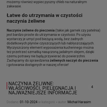
możemy również wypiec pyszny chleb na naturalnym
zakwasie.
Łatwe do utrzymania w czystości
naczynia żeliwne
Naczynie żeliwne do pieczenia
(takie jak garnek czy patelnia)
jest bardzo proste do utrzymania w czystości. Po użyciu
wystarczy je umyć pod bieżącą wodą, bez żadnych
dodatkowych płynów czyszczących lub nabłyszczających.
Wyczyszczony element wyposażenia kuchennego można
też przetrzeć szmatką nasączoną jadalnym olejem, dzięki
czemu potrawy nie będą przywierać do powierzchni.
Zachęcamy do sprawdzenia
żeliwnych naczyń do pieczenia
i gotowania dostępnych w naszej ofercie!
NACZYNIA ŻELIWNE:
4
WŁAŚCIWOŚCI, PIELĘGNACJA I
NAJWAŻNIEJSZE INFORMACJE
Dodano:
01-10-2024
w kategorii:
-
autor:
Michał Harasim