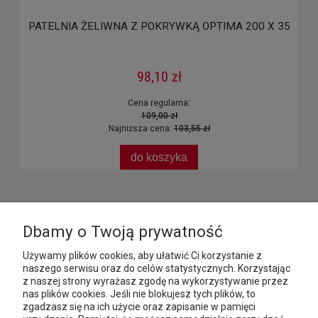
PATELNIA ŻELIWNA Z POKRYWKĄ OPTIMA 200 X 35
98,10 zł
Cena regularna:
109,00 zł
Najniższa cena:
103,55 zł
do koszyka
MOJE KONTO
Dbamy o Twoją prywatność
Używamy plików cookies, aby ułatwić Ci korzystanie z
PŁATNOŚCI I DOSTAWA
naszego serwisu oraz do celów statystycznych. Korzystając
z naszej strony wyrażasz zgodę na wykorzystywanie przez
nas plików cookies. Jeśli nie blokujesz tych plików, to
INFORMACJE
zgadzasz się na ich użycie oraz zapisanie w pamięci