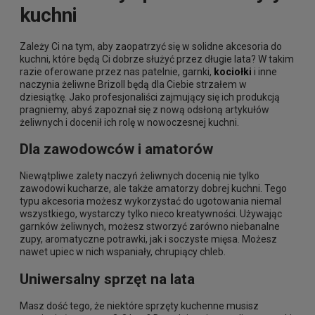
kuchni
Zależy Ci na tym, aby zaopatrzyć się w solidne akcesoria do
kuchni, które będą Ci dobrze służyć przez długie lata? W takim
razie oferowane przez nas patelnie, garnki,
kociołki
i inne
naczynia żeliwne Brizoll będą dla Ciebie strzałem w
dziesiątkę. Jako profesjonaliści zajmujący się ich produkcją
pragniemy, abyś zapoznał się z nową odsłoną artykułów
żeliwnych i docenił ich rolę w nowoczesnej kuchni.
Dla zawodowców i amatorów
Niewątpliwe zalety naczyń żeliwnych docenią nie tylko
zawodowi kucharze, ale także amatorzy dobrej kuchni. Tego
typu akcesoria możesz wykorzystać do ugotowania niemal
wszystkiego, wystarczy tylko nieco kreatywności. Używając
garnków żeliwnych, możesz stworzyć zarówno niebanalne
zupy, aromatyczne potrawki, jak i soczyste mięsa. Możesz
nawet upiec w nich wspaniały, chrupiący chleb.
Uniwersalny sprzęt na lata
Masz dość tego, że niektóre sprzęty kuchenne musisz