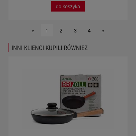
do koszyka
«
1
2
3
4
»
INNI KLIENCI KUPILI RÓWNIEŻ