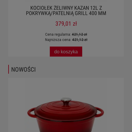
 ŻELIWNY KAZAN 12L Z
PATELNIA ŻELIWNA Z
PATELNIĄ GRILL 400 MM
379,01 zł
11
a regularna:
421,12 zł
Cena regu
niższa cena:
421,12 zł
Najniższa
do koszyka
do 
NOWOŚCI