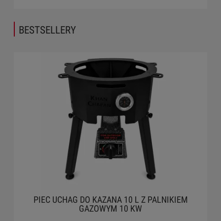
BESTSELLERY
0 L Z PALNIKIEM
PIEC UCHAG DO KAZANA 12 L 
0 KW
GAZOWYM 10 KW