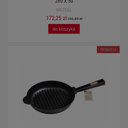
280 X 50
BRIZOLL
172,25 zł
191,39 zł
do koszyka
PROMOCJA