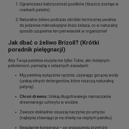
Ograniczasz kaloryczność posiłków (tłuszcz zostaje w
rowkach patelni).
Naturalne żeliwo podczas obróbki termicznej uwalnia
do jedzenia mikroskopijne ilości żelaza, co w naturalny
sposób uzupełnia ten pierwiastek w organizmie!
Jak dbać o żeliwo Brizoll? (Krótki
poradnik pielęgnacji)
Aby Twoja patelnia służyła nie tylko Tobie, ale i kolejnym
pokoleniom, pamiętaj o żelaznych zasadach:
Myj patelnię wyłącznie ręcznie, używając gorącej wody
(unikaj silnych detergentów, które niszczą naturalną
patynę).
Chroń drewno:
Unikaj długotrwałego namaczania
drewnianego uchwytu w wodzie.
Zawsze dokładnie osuszaj naczynie po umyciu
(najlepiej stawiając je na chwilę na ciepłym palniku).
Regularnie konserwuj – po wysuszeniu przetrzyj