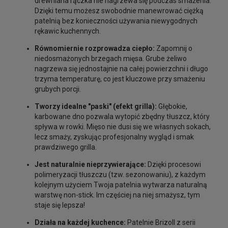
drewniana rączka nie nagrzewa się podczas smażenia.
Dzięki temu możesz swobodnie manewrować ciężką
patelnią bez konieczności używania niewygodnych
rękawic kuchennych.
Równomiernie rozprowadza ciepło:
Zapomnij o
niedosmażonych brzegach mięsa. Grube żeliwo
nagrzewa się jednostajnie na całej powierzchni i długo
trzyma temperaturę, co jest kluczowe przy smażeniu
grubych porcji.
Tworzy idealne "paski" (efekt grilla):
Głębokie,
karbowane dno pozwala wytopić zbędny tłuszcz, który
spływa w rowki. Mięso nie dusi się we własnych sokach,
lecz smaży, zyskując profesjonalny wygląd i smak
prawdziwego grilla.
Jest naturalnie nieprzywierające:
Dzięki procesowi
polimeryzacji tłuszczu (tzw. sezonowaniu), z każdym
kolejnym użyciem Twoja patelnia wytwarza naturalną
warstwę non-stick. Im częściej na niej smażysz, tym
staje się lepsza!
Działa na każdej kuchence:
Patelnie Brizoll z serii