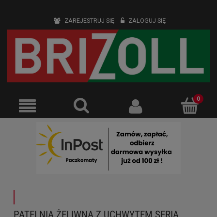
ZAREJESTRUJ SIĘ
ZALOGUJ SIĘ
PATELNIA ŻELIWNA Z UCHWYTEM SERIA