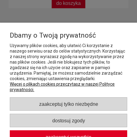
do koszyka
MOJE KONTO
Dbamy o Twoją prywatność
Używamy plików cookies, aby ułatwić Ci korzystanie z
PŁATNOŚCI I DOSTAWA
naszego serwisu oraz do celów statystycznych. Korzystając
z naszej strony wyrażasz zgodę na wykorzystywanie przez
nas plików cookies. Jeśli nie blokujesz tych plików, to
INFORMACJE
zgadzasz się na ich użycie oraz zapisanie w pamięci
urządzenia. Pamiętaj, że możesz samodzielnie zarządzać
POMOC
cookies, zmieniając ustawienia przeglądarki.
Więcej o plikach cookies przeczytasz w naszej Polityce
prywatności.
O NAS
zaakceptuj tylko niezbędne
GASTROCAST Michał Harasim
, Bogucin 182a, 21-080
Garbów, woj. lubelskie,
dostosuj zgody
NIP: 7132132357 Regon: 385054339
tel.:
881060611
, e-mail:
sklep@brizoll.pl
zaakceptuj wszystkie