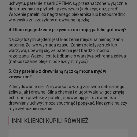
uchwytu, patelnie z serii OPTIMA są przeznaczone wyłącznie
do smażenia na płytach grzewczych (indukcja, gaz, prąd).
Włożenie patelni do nagrzanego piekarnika lub bezpośrednio
w ognisko zniszczyłoby drewnianą rączkę.
4. Dlaczego jedzenie przywiera do mojej patelni grillowej?
Najczęstszym błędem jest kładzenie mięsa na nienagrzaną
patelnię. Żeliwo wymaga czasu. Zanim położysz stek lub
warzywa, upewnij się, że patelnia jest bardzo mocno
rozgrzana. Ważne jest też dbanie o warstwę ochronną żeliwa
(natłuszczanie olejem po każdym myciu).
5. Czy patelnię z drewnianą rączką można myć w
zmywarce?
Zdecydowanie nie. Zmywarka to wróg zarówno naturalnego
żeliwa, jak i drewna. Silna chemia i długotrwała wilgoć zmyją
ochronną powłokę z patelni, spowodują jej rdzewienie, a
drewniany uchwyt może spuchnąć i popękać. Naczynie należy
myć wyłącznie ręcznie.
INNI KLIENCI KUPILI RÓWNIEŻ