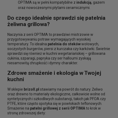
OPTIMA są w pełni kompatybilne z
indukcją
, gazem
oraz nowoczesnymi płytami ceramicznymi.
Do czego idealnie sprawdzi się patelnia
żeliwna grillowa?
Naczynia z serii OPTIMA to prawdziwi mistrzowie w
przygotowywaniu potraw wymagających wysokiej
temperatury. To idealna
patelnia do steków
wołowych,
soczystych burgerów, piersi z kurczaka czy karkówki. Świetnie
sprawdzi się również w kuchni wegetariańskiej – grillowana
cukinia, szparagi, papryka czy ser halloumi zyskają
niesamowitą chrupkość i dymny charakter.
Zdrowe smażenie i ekologia w Twojej
kuchni
W sklepie
brizoll.pl
stawiamy na powrót do natury. Żeliwo
oraz drewno to materiały ekologiczne, całkowicie wolne od
syntetycznych i szkodliwych substancji, takich jak PFOA czy
PTFE, które często spotyka się w powłokach teflonowych.
Smażenie na
patelni grillowej z serii OPTIMA
to krok w
stronę zdrowszej diety: