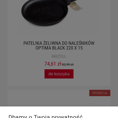
PATELNIA ŻELIWNA DO NALEŚNIKÓW
OPTIMA BLACK 220 X 15
BRIZOLL
74,61 zł
82,90 zł
do koszyka
PROMOCJA
Dbamy o Twoją prywatność