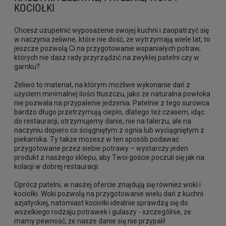
KOCIOŁKI
Chcesz uzupełnić wyposażenie swojej kuchni i zaopatrzyć się
w naczynia żeliwne, które nie dość, że wytrzymają wiele lat, to
jeszcze pozwolą Ci na przygotowanie wspaniałych potraw,
których nie dasz rady przyrządzić na zwykłej patelni czy w
garnku?
Żeliwo to materiał, na którym możliwe wykonanie dań z
użyciem minimalnej ilości tłuszczu, jako że naturalna powłoka
nie pozwala na przypalenie jedzenia. Patelnie z tego surowca
bardzo długo przetrzymują ciepło, dlatego też czasem, idąc
do restauracji, otrzymujemy danie, nie na talerzu, ale na
naczyniu dopiero co ściągniętym z ognia lub wyciągniętym z
piekarnika. Ty także możesz w ten sposób podawać
przygotowane przez siebie potrawy – wystarczy jeden
produkt z naszego sklepu, aby Twoi goście poczuli się jak na
kolacji w dobrej restauracji.
Oprócz patelni, w naszej ofercie znajdują się również woki i
kociołki. Woki pozwolą na przygotowanie wielu dań z kuchni
azjatyckiej, natomiast kociołki idealnie sprawdzą się do
wszelkiego rodzaju potrawek i gulaszy - szczególnie, że
mamy pewność, że nasze danie się nie przypali!