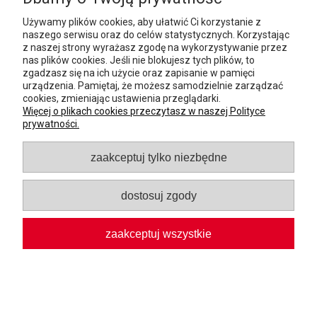
Używamy plików cookies, aby ułatwić Ci korzystanie z
naszego serwisu oraz do celów statystycznych. Korzystając
z naszej strony wyrażasz zgodę na wykorzystywanie przez
nas plików cookies. Jeśli nie blokujesz tych plików, to
zgadzasz się na ich użycie oraz zapisanie w pamięci
urządzenia. Pamiętaj, że możesz samodzielnie zarządzać
cookies, zmieniając ustawienia przeglądarki.
Więcej o plikach cookies przeczytasz w naszej Polityce
prywatności.
PATELNIA ŻELIWNA DO NALEŚNIKÓW
OPTIMA BLACK 240 X 15
zaakceptuj tylko niezbędne
BRIZOLL
dostosuj zgody
83,61 zł
92,90 zł
do koszyka
zaakceptuj wszystkie
PROMOCJA