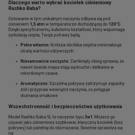
Dlaczego warto wybrać kociołek ciśnieniowy
Rashko Baba?
Gotowanie w tym unikalnym naczyniu odbywa się pod
ciśnieniem
1,5 atm
w temperaturze dochodzącej do
120°C
.
Dzięki specyficznemu, kulistemu kształtowi, który wspomaga
cyrkulację ciepła, Twoje potrawy będą:
Pełne witamin:
Krótsza obróbka cieplna minimalizuje
utratę wartości odżywczych.
Niesamowicie soczyste:
Zamknięty obieg sprawia, że
nawet twarde mięsa stają się kruche i delikatne w
rekordowym czasie.
Aromatyczne:
Szczelna pokrywa zatrzymuje zapachy
ziół i przypraw wewnątrz naczynia, co potęguje
doznania smakowe.
Wszechstronność i bezpieczeństwo użytkowania
Model Rashko Baba 5L to naczynie typu
3w1
. Możesz go
używać jako ciśnieniowy szybkowar, klasyczny kociołek (bez
pokrywy) lub patelnię do obsmażania. Świetnie sprawdza się
na: