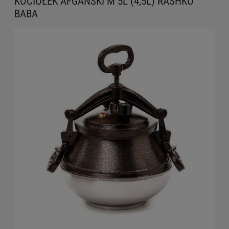
KOCIOŁEK AFGAŃSKI M 5L (4,5L) RASHKO
BABA