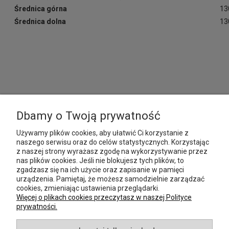
Średnica górna
13
Średnica dolna
13
MOJE KONTO
Dbamy o Twoją prywatność
Używamy plików cookies, aby ułatwić Ci korzystanie z
PŁATNOŚCI I DOSTAWA
naszego serwisu oraz do celów statystycznych. Korzystając
z naszej strony wyrażasz zgodę na wykorzystywanie przez
nas plików cookies. Jeśli nie blokujesz tych plików, to
INFORMACJE
zgadzasz się na ich użycie oraz zapisanie w pamięci
urządzenia. Pamiętaj, że możesz samodzielnie zarządzać
POMOC
cookies, zmieniając ustawienia przeglądarki.
Więcej o plikach cookies przeczytasz w naszej Polityce
prywatności.
O NAS