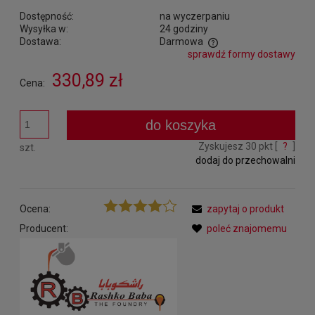
Dostępność:
na wyczerpaniu
Wysyłka w:
24 godziny
Dostawa:
Darmowa
sprawdź formy dostawy
Cena nie zawiera ewentualnych kosztów płatności
330,89 zł
Cena:
do koszyka
Zyskujesz
30
pkt [
?
]
szt.
dodaj do przechowalni
Ocena:
zapytaj o produkt
Producent:
poleć znajomemu