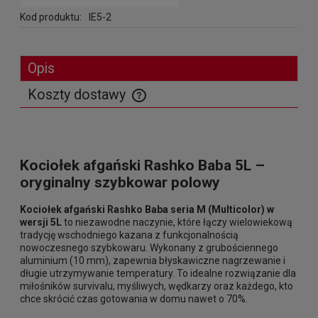
Kod produktu:
IE5-2
Opis
Koszty dostawy
Cena nie zawiera ewentualnych kosztów płatności
Kociołek afgański Rashko Baba 5L –
oryginalny szybkowar polowy
Kociołek afgański Rashko Baba seria M (Multicolor) w
wersji 5L
to niezawodne naczynie, które łączy wielowiekową
tradycję wschodniego kazana z funkcjonalnością
nowoczesnego szybkowaru. Wykonany z grubościennego
aluminium (10 mm), zapewnia błyskawiczne nagrzewanie i
długie utrzymywanie temperatury. To idealne rozwiązanie dla
miłośników survivalu, myśliwych, wędkarzy oraz każdego, kto
chce skrócić czas gotowania w domu nawet o 70%.