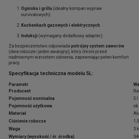
Ognisku i grillu
(idealny kompan wypraw
survivalowych).
Kuchenkach gazowych i elektrycznych
.
Indukcji
(wymagany dodatkowy adapter).
Za bezpieczeństwo odpowiada
potrójny system zaworów
(dwa robocze i jeden awaryjny), który chroni przed
nadmiernym wzrostem ciśnienia, zapewniając pełen komfort
pracy.
Specyfikacja techniczna modelu 5L:
Parametr
Wa
Producent
Ra
Pojemność nominalna
5 l
Pojemność użytkowa
ok.
Materiał
Al
Ciśnienie robocze
1,
Waga
3 
Wymiary (wysokość / śr. środka)
34