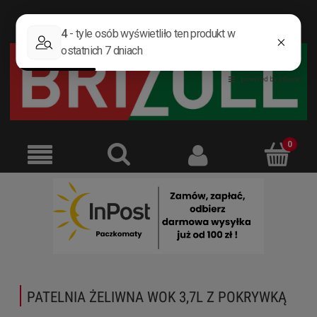
ZAREJESTRUJ SIĘ
ZALOGUJ SIĘ
PATELNIA ŻELIWNA WOK 3,7L Z POKRYWKĄ