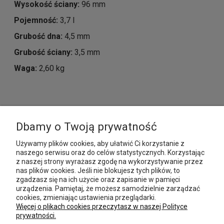
Wysokość ściany:
96 mm
Pojemność:
3,7 l
Grubość dna:
4,5 mm
Grubość ściany:
3,5 mm
Waga:
2,60 kg
MOJE KONTO
Dbamy o Twoją prywatność
Używamy plików cookies, aby ułatwić Ci korzystanie z
PŁATNOŚCI I DOSTAWA
naszego serwisu oraz do celów statystycznych. Korzystając
z naszej strony wyrażasz zgodę na wykorzystywanie przez
nas plików cookies. Jeśli nie blokujesz tych plików, to
INFORMACJE
zgadzasz się na ich użycie oraz zapisanie w pamięci
urządzenia. Pamiętaj, że możesz samodzielnie zarządzać
POMOC
cookies, zmieniając ustawienia przeglądarki.
Więcej o plikach cookies przeczytasz w naszej Polityce
prywatności.
O NAS