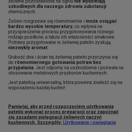
żeliwne pozostawione na ogniu
nie wydzielają
szkodliwych dla naszego zdrowia substancji
chemicznych.
Żeliwo rozgrzewa się równomiernie i
może osiągać
bardzo wysokie temperatury
, co wpływa na
przyspieszenie procesu przygotowywania różnego
rodzaju posiłków, a także ich właściwości smakowe.
Potrawy przygotowane w żeliwnej patelni zyskują
niezwykły aromat
.
Grubość dna i ścian tej żeliwnej patelni przyczynia się
do
równomiernego gotowania potraw
bez
przypalania
. Jest odporny na uszkodzenia i pozwala na
stosowanie metalowych przyborów kuchennych.
Jest patelnią uniwersalną, która powinna znaleźć się na
wyposażeniu każdej kuchni!
Pamiętaj, aby przed rozpoczęciem użytkowania
patelni wykonać proces preparacji oraz zapoznać
się zasadami pielęgnacji żeliwnych naczyń
kuchennych. Szczegóły:
Użytkowanie i pielęgnacja