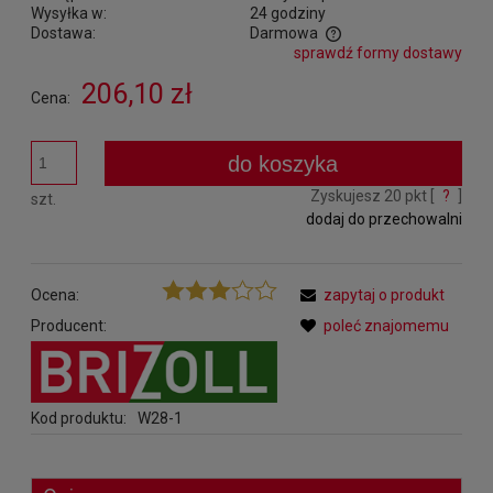
Wysyłka w:
24 godziny
Dostawa:
Darmowa
sprawdź formy dostawy
Cena nie zawiera ewentualnych kosztów płatności
206,10 zł
Cena:
do koszyka
Zyskujesz
20
pkt [
?
]
szt.
dodaj do przechowalni
Ocena:
zapytaj o produkt
Producent:
poleć znajomemu
Kod produktu:
W28-1