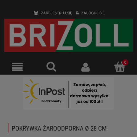
ZAREJESTRUJ SIĘ
ZALOGUJ SIĘ
POKRYWKA ŻAROODPORNA Ø 28 CM