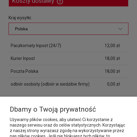
Koszty dostawy
Cena nie zawiera ewentualnych kosztów płatności
Kraj wysyłki:
Paczkomaty Inpost
(24/7)
12,00 zł
Kurier Inpost
18,00 zł
Poczta Polska
18,00 zł
odbiór osobisty
(odbiór w siedzibie firmy)
0,00 zł
MOJE KONTO
Dbamy o Twoją prywatność
Używamy plików cookies, aby ułatwić Ci korzystanie z
PŁATNOŚCI I DOSTAWA
naszego serwisu oraz do celów statystycznych. Korzystając
z naszej strony wyrażasz zgodę na wykorzystywanie przez
nas plików cookies. Jeśli nie blokujesz tych plików, to