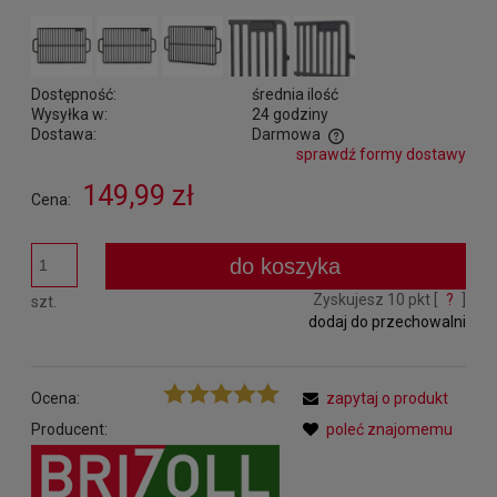
Dostępność:
średnia ilość
Wysyłka w:
24 godziny
Dostawa:
Darmowa
sprawdź formy dostawy
Cena nie zawiera ewentualnych kosztów płatności
149,99 zł
Cena:
do koszyka
Zyskujesz
10
pkt [
?
]
szt.
dodaj do przechowalni
Ocena:
zapytaj o produkt
Producent:
poleć znajomemu