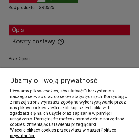
Kod produktu:
GR3626
Opis
Koszty dostawy
Cena nie zawiera ewentualnych kosztów płatności
Brak Opisu
MOJE KONTO
Dbamy o Twoją prywatność
Używamy plików cookies, aby ułatwić Ci korzystanie z
PŁATNOŚCI I DOSTAWA
naszego serwisu oraz do celów statystycznych. Korzystając
z naszej strony wyrażasz zgodę na wykorzystywanie przez
nas plików cookies. Jeśli nie blokujesz tych plików, to
INFORMACJE
zgadzasz się na ich użycie oraz zapisanie w pamięci
urządzenia. Pamiętaj, że możesz samodzielnie zarządzać
POMOC
cookies, zmieniając ustawienia przeglądarki.
Więcej o plikach cookies przeczytasz w naszej Polityce
prywatności.