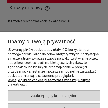
Koszty dostawy
Cena nie zawiera ewentualnych kosztów płatności
Uszczelka silikonowa kociołek afgański 3L
MOJE KONTO
Dbamy o Twoją prywatność
Używamy plików cookies, aby ułatwić Ci korzystanie z
PŁATNOŚCI I DOSTAWA
naszego serwisu oraz do celów statystycznych. Korzystając
z naszej strony wyrażasz zgodę na wykorzystywanie przez
nas plików cookies. Jeśli nie blokujesz tych plików, to
INFORMACJE
zgadzasz się na ich użycie oraz zapisanie w pamięci
urządzenia. Pamiętaj, że możesz samodzielnie zarządzać
POMOC
cookies, zmieniając ustawienia przeglądarki.
Więcej o plikach cookies przeczytasz w naszej Polityce
prywatności.
O NAS
zaakceptuj tylko niezbędne
GASTROCAST Michał Harasim
, Bogucin 182a, 21-080
Garbów, woj. lubelskie,