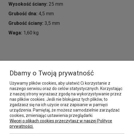
Wysokość ściany:
25 mm
Grubość dna:
4,5 mm
Grubość ściany:
3,5 mm
Waga:
1,60 kg
MOJE KONTO
Dbamy o Twoją prywatność
Używamy plików cookies, aby ułatwić Ci korzystanie z
PŁATNOŚCI I DOSTAWA
naszego serwisu oraz do celów statystycznych. Korzystając
z naszej strony wyrażasz zgodę na wykorzystywanie przez
nas plików cookies. Jeśli nie blokujesz tych plików, to
INFORMACJE
zgadzasz się na ich użycie oraz zapisanie w pamięci
urządzenia. Pamiętaj, że możesz samodzielnie zarządzać
POMOC
cookies, zmieniając ustawienia przeglądarki.
Więcej o plikach cookies przeczytasz w naszej Polityce
prywatności.
O NAS