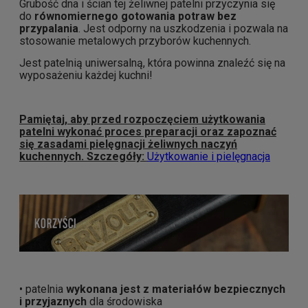
Grubość dna i ścian tej żeliwnej patelni przyczynia się
do
równomiernego gotowania potraw
bez
przypalania
. Jest odporny na uszkodzenia i pozwala na
stosowanie metalowych przyborów kuchennych.
Jest patelnią uniwersalną, która powinna znaleźć się na
wyposażeniu każdej kuchni!
Pamiętaj, aby przed rozpoczęciem użytkowania
patelni wykonać proces preparacji oraz zapoznać
się zasadami pielęgnacji żeliwnych naczyń
kuchennych. Szczegóły:
Użytkowanie i pielęgnacja
• patelnia
wykonana jest z materiałów bezpiecznych
i przyjaznych
dla środowiska