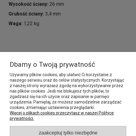
Wysokość ściany:
26
mm
Grubość ściany:
3,4 mm
Waga:
1,22 kg
MOJE KONTO
Dbamy o Twoją prywatność
Używamy plików cookies, aby ułatwić Ci korzystanie z
PŁATNOŚCI I DOSTAWA
naszego serwisu oraz do celów statystycznych. Korzystając
z naszej strony wyrażasz zgodę na wykorzystywanie przez
nas plików cookies. Jeśli nie blokujesz tych plików, to
INFORMACJE
zgadzasz się na ich użycie oraz zapisanie w pamięci
urządzenia. Pamiętaj, że możesz samodzielnie zarządzać
POMOC
cookies, zmieniając ustawienia przeglądarki.
Więcej o plikach cookies przeczytasz w naszej Polityce
prywatności.
O NAS
zaakceptuj tylko niezbędne