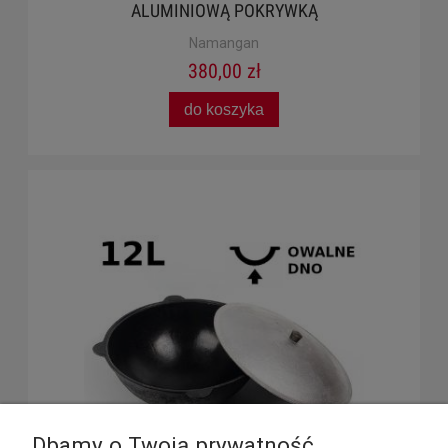
ALUMINIOWĄ POKRYWKĄ
Namangan
380,00 zł
do koszyka
Dbamy o Twoją prywatność