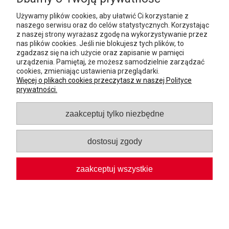
Używamy plików cookies, aby ułatwić Ci korzystanie z
naszego serwisu oraz do celów statystycznych. Korzystając
z naszej strony wyrażasz zgodę na wykorzystywanie przez
KAZAN UZBECKI NAMANGAN 12L Z
nas plików cookies. Jeśli nie blokujesz tych plików, to
ALUMINIOWĄ POKRYWKĄ
zgadzasz się na ich użycie oraz zapisanie w pamięci
urządzenia. Pamiętaj, że możesz samodzielnie zarządzać
Namangan
cookies, zmieniając ustawienia przeglądarki.
Więcej o plikach cookies przeczytasz w naszej Polityce
460,00 zł
prywatności.
do koszyka
zaakceptuj tylko niezbędne
dostosuj zgody
zaakceptuj wszystkie